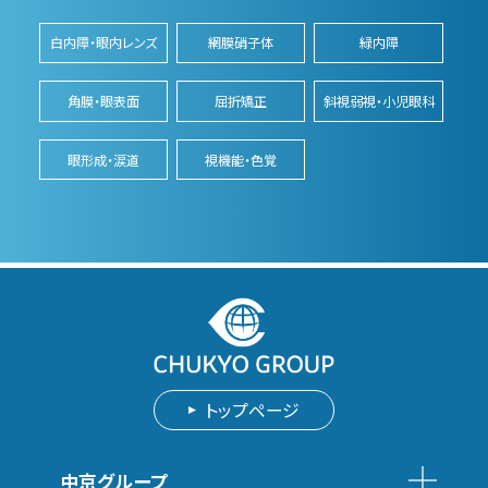
白内障・眼内レンズ
網膜硝子体
緑内障
角膜・眼表面
屈折矯正
斜視弱視・小児眼科
眼形成・涙道
視機能・色覚
トップページ
中京グループ