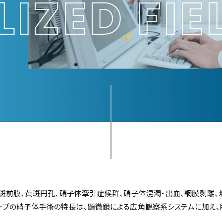
LIZED
FIE
斑前膜、黄斑円孔、硝子体牽引症候群、硝子体混濁・出血、網膜剥離、
ープの硝子体手術の特長は、顕微鏡による広角観察系システムに加え