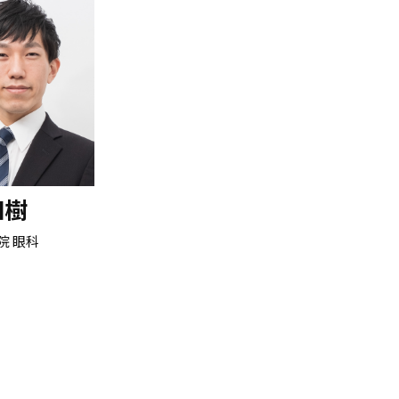
和樹
院 眼科