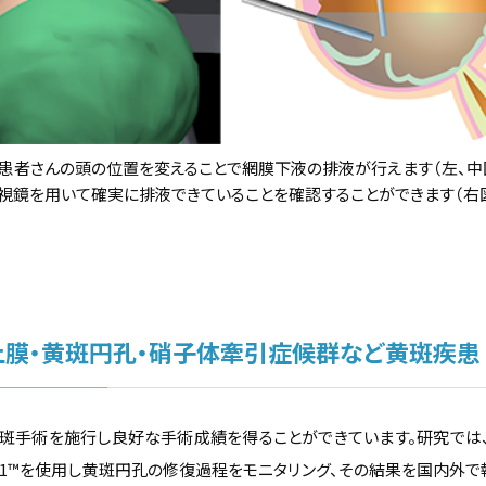
患者さんの頭の位置を変えることで網膜下液の排液が行えます（左、中
視鏡を用いて確実に排液できていることを確認することができます（右図
上膜・黄斑円孔・硝子体牽引症候群など黄斑疾患
斑手術を施行し良好な手術成績を得ることができています。研究では
tx1™を使用し黄斑円孔の修復過程をモニタリング、その結果を国内外