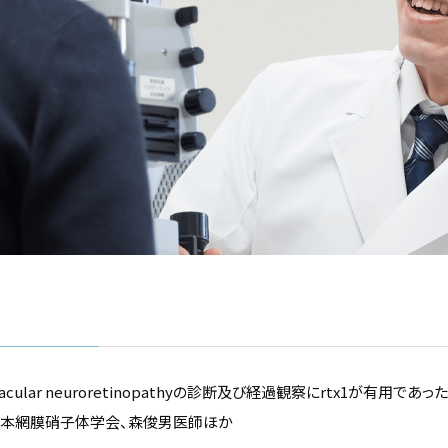
macular neuroretinopathyの診断及び経過観察にrtx1が有用であっ
日本網膜硝子体学会、森俊男医師ほか