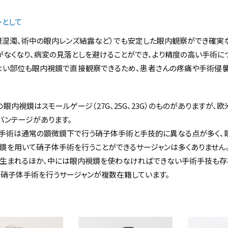
トとして
膜混濁、術中の眼内レンズ結露など）でも安定した眼内観察ができ確実
がなくなり、病変の見落としを避けることができ、より精度の高い手術に
ない部位も眼内視鏡で直接観察できるため、患者さんの疼痛や手術侵
眼内視鏡はスモールゲージ（27G、25G、23G）のものがありますが、欧
バンテージがあります。
体手術は通常の顕微鏡下で行う硝子体手術と手技的に異なる点が多く、
鏡を用いて硝子体手術を行うことができるサージャンは多くありません
生まれるほか、中には眼内視鏡を使わなければできない手術手技も存
硝子体手術を行うサージャンが複数在籍しています。