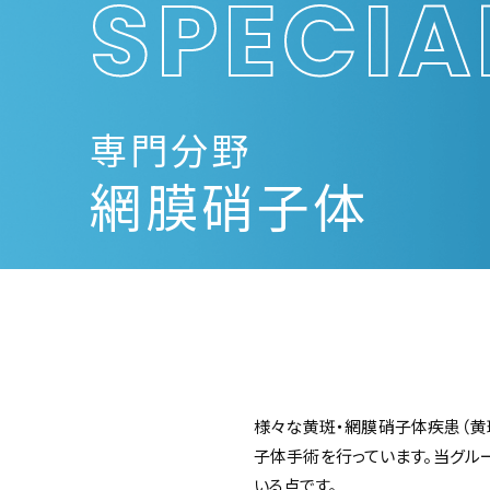
SPECIA
専門分野
網膜硝子体
様々な黄斑・網膜硝子体疾患（黄
子体手術を行っています。当グル
いる点です。