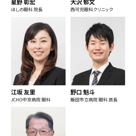
星野 彰宏
大沢 郁文
ほしの眼科 院長
西可児眼科クリニック
江坂 友里
野口 魁斗
JCHO中京病院 眼科
飯田市立病院 眼科 医長